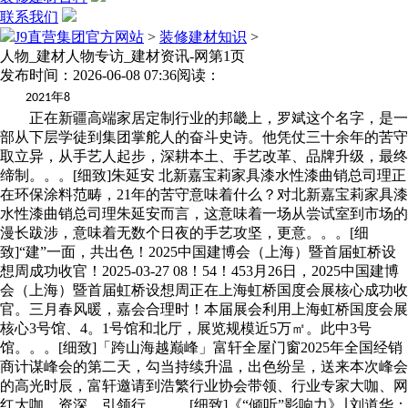
联系我们
J9直营集团官方网站
>
装修建材知识
>
人物_建材人物专访_建材资讯-网第1页
发布时间：2026-06-08 07:36
阅读：
年
2021
8
正在新疆高端家居定制行业的邦畿上，罗斌这个名字，是一
部从下层学徒到集团掌舵人的奋斗史诗。他凭仗三十余年的苦守
取立异，从手艺人起步，深耕本土、手艺改革、品牌升级，最终
缔制。。。[细致]朱延安 北新嘉宝莉家具漆水性漆曲销总司理正
在环保涂料范畴，21年的苦守意味着什么？对北新嘉宝莉家具漆
水性漆曲销总司理朱延安而言，这意味着一场从尝试室到市场的
漫长跋涉，意味着无数个日夜的手艺攻坚，更意。。。[细
致]“建”一面，共出色！2025中国建博会（上海）暨首届虹桥设
想周成功收官！2025-03-27 08！54！453月26日，2025中国建博
会（上海）暨首届虹桥设想周正在上海虹桥国度会展核心成功收
官。三月春风暖，嘉会合理时！本届展会利用上海虹桥国度会展
核心3号馆、4。1号馆和北厅，展览规模近5万㎡。此中3号
馆。。。[细致]「跨山海越巅峰」富轩全屋门窗2025年全国经销
商计谋峰会的第二天，勾当持续升温，出色纷呈，送来本次峰会
的高光时辰，富轩邀请到浩繁行业协会带领、行业专家大咖、网
红大咖、资深、引领行。。。[细致]《“倾听”影响力》∣ 刘道华：