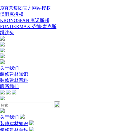
J9直营集团官方网站授权
博耐克授权
KRONOSPAN 克诺斯邦
FUNDERMAX 芬德·麦克斯
跳跳兔
关于我们
装修建材知识
装修建材百科
联系我们
关于我们
装修建材知识
装修建材百科