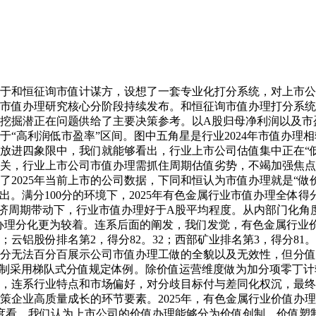
于和恒征询市值计谋方，设想了一套专业化打分系统，对上市公
究院市值办理研究核心分阶段持续发布。和恒征询市值办理打分系
挖掘潜正在问题供给了主要决策参考。以A股归母净利润以及市
“高利润低市盈率”区间。图中五角星是行业2024年市值办理
放进四象限中，我们就能够看出，行业上市公司估值集中正在“低
关，行业上市公司市值办理需抓住周期估值劣势，不竭加强焦点
2025年当前上市的公司数据，下同和恒认为市值办理就是“做
出。满分100分的环境下，2025年有色金属行业市值办理全体得分
在经济周期带动下，行业市值办理好于A股平均程度。从内部门化角
价值办理分化更为较着。连系后面的阐发，我们发觉，有色金属行
4；云铝股份排名第2，得分82。32；西部矿业排名第3，得分8
分无法百分百展示公司市值办理工做的全貌以及无效性，但分值
机制采用梯队式分值规定体例。除价值运营维度做为加分项零丁
，连系行业特点和市场偏好，对分歧目标付与差同化权沉，最终
企业高质量成长的环节要素。2025年，有色金属行业价值办理排
操的角度看，我们认为上市公司的价值办理能够分为价值创制、价值