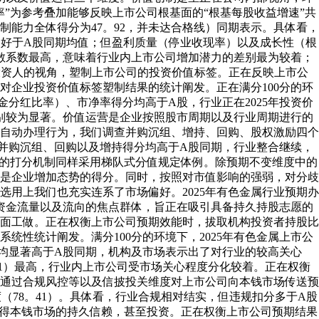
”为参考叠加能够反映上市公司根基面的“根基每股收益增速”共
制能力全体得分为47。92，并未达合格线）同期表示。具体看，
均好于A股同期均值；但盈利质量（停业收现率）以及成长性（根
散系数最高，意味着行业内上市公司增加潜力的差别最为较着；
投资人的视角，塑制上市公司的投资价值标签。正在反映上市公
企业投资价值标签塑制结果的统计阐发。正在满分100分的环
金分红比率）、市净率得分均高于A股，行业正在2025年投资价
别较为显著。价值运营是企业按照股市周期以及行业周期进行的
自动办理行为，我们调查并购沉组、增持、回购、股权激励四个
看，并购沉组、回购以及增持得分均高于A股同期，行业整合继续，
门的打分机制同样采用梯队式分值规定体例。除预期不变维度中的
是企业增加态势的得分。同时，按照对市值影响的强弱，对分歧
用上我们也充实连系了市场偏好。2025年有色金属行业预期办
影响资金流量以及流向的焦点群体，旨正在吸引具备持久持股志愿的
面工做。正在权衡上市公司预期效能时，拔取机构投资者持股比
性统计阐发。满分100分的环境下，2025年有色金属上市公
分均显著高于A股同期，机构及市场表示出了对行业的较高关心
1）最高，行业内上市公司受市场关心程度分化较着。正在权衡
通过合规风控等以及信披投关维度对上市公司向本钱市场传送预
度（78。41）。具体看，行业合规相对结实，但违规扣分多于A股
博得本钱市场的持久信赖，甚至投资。正在权衡上市公司预期结果