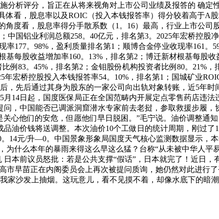
分析评分，旨正在从将来视角对上市公司业绩及报答的 确定性 展
）。具体看，股息率以及ROIC（投入本钱报答率）得分较着高于
度看，股息率得分手散系数（1。16）最高，行业上市公司股票投
中国铝业利润总额258。40亿元，排名第3。2025年宏桥控股净资
收现率177。98%，盈利质量排名第1；顺博合金停业收现率161。5
根基每股收益增加率160。13%，排名第2；博迁新材根基每股收益
例83。45%，排名第2；金钼股份机构投资者比例80。21%，排
25年宏桥控股投入本钱报答率54。10%，排名第1；国城矿业ROIC
，先后通过其身为股东的一家公司向出轨对象转账，近5年时间共
年5月14日起，国度医保局正在全国范畴内开展定点零售药店违
记者提问，中国能否已调派洞窟潜水专家前去老挝，参取救援步履
关心他们的安危，但愿他们早日脱困。”毛宁说。油价调整通知：
时，国内成品油价钱将送调整。本次油价10个工做日的统计周期，刚
吨(0。14元/升—0。中国景象形象局国度天气核心监测数据显示
响，为什么本年的暴雨来得这么早这么猛？台称“从未被中华人平
机 日本前议员怒批：若是公共支撑“假话”，日本就完了！近日
，高市早苗正在内阁委员会上再次被提问质询，她仍然对此进行了
我家沙发上抽烟。这玩意儿，看不见摸不着，却像水底下的暗潮