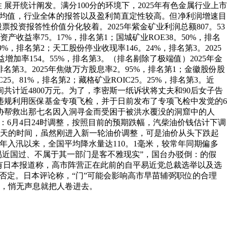
开统计阐发。满分100分的环境下，2025年有色金属行业上市
A股均值，行业全体的报答以及盈利简直定性较高。但净利润增速目
资报答性价值分化较着。2025年紫金矿业利润总额807。53
产收益率75。17%，排名第1；国城矿业ROE38。50%，排名
9%，排名第2；天工股份停业收现率146。24%，排名第3。2025
增加率154。55%，排名第3。（排名剔除了极端值）2025年金
名第3。2025年焦做万方股息率2。95%，排名第1；金徽股份股
25。81%，排名第2；藏格矿业ROIC25。25%，排名第3。近
计近4800万元。为了，李密斯一纸诉状将丈夫和90后女子告
法违规利用医保基金专项飞检，并于日前发布了专项飞检中发觉的6
，协帮救出那七名因入洞寻金而受困于被洪水覆没的洞窟中的人
6月4日24时调整，按照目前的预期跌幅，汽柴油价钱估计下调
过了1天的时间，虽然刚进入新一轮油价调整，可是油价从头下跌起
，本年入汛以来，全国平均降水量达110。1毫米，较常年同期偏多
易近国过、不属于其一部门是客不雅现实”，国台办驳倒：的假
，有日本报道称，高市阵营正在此前的自平易近党总裁选举以及选
否定。日本评论称，“门”可能会影响高市早苗辅弼职位的合理
，悄无声息就把人卷进去。