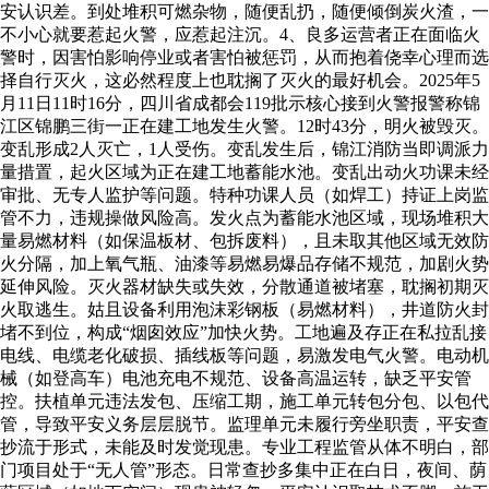
安认识差。到处堆积可燃杂物，随便乱扔，随便倾倒炭火渣，一
不小心就要惹起火警，应惹起注沉。4、良多运营者正在面临火
警时，因害怕影响停业或者害怕被惩罚，从而抱着侥幸心理而选
择自行灭火，这必然程度上也耽搁了灭火的最好机会。2025年5
月11日11时16分，四川省成都会119批示核心接到火警报警称锦
江区锦鹏三街一正在建工地发生火警。12时43分，明火被毁灭。
变乱形成2人灭亡，1人受伤。变乱发生后，锦江消防当即调派力
量措置，起火区域为正在建工地蓄能水池。变乱出动火功课未经
审批、无专人监护等问题。特种功课人员（如焊工）持证上岗监
管不力，违规操做风险高。发火点为蓄能水池区域，现场堆积大
量易燃材料（如保温板材、包拆废料），且未取其他区域无效防
火分隔，加上氧气瓶、油漆等易燃易爆品存储不规范，加剧火势
延伸风险。灭火器材缺失或失效，分散通道被堵塞，耽搁初期灭
火取逃生。姑且设备利用泡沫彩钢板（易燃材料），井道防火封
堵不到位，构成“烟囱效应”加快火势。工地遍及存正在私拉乱接
电线、电缆老化破损、插线板等问题，易激发电气火警。电动机
械（如登高车）电池充电不规范、设备高温运转，缺乏平安管
控。扶植单元违法发包、压缩工期，施工单元转包分包、以包代
管，导致平安义务层层脱节。监理单元未履行旁坐职责，平安查
抄流于形式，未能及时发觉现患。专业工程监管从体不明白，部
门项目处于“无人管”形态。日常查抄多集中正在白日，夜间、荫