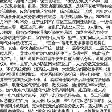
蔽区域（如地下空间）现患被轻忽。平安认识取技术不脚，施工
人员违规抽烟、乱丢、违章功课现象遍及，反映平安教育和实操
培训缺失。应急预案缺乏实操性，练习训练流于形式，未针对火
警场景开展无效分散和扑救锻炼，导致变乱响应畅后。2025年4
月29日12时25分，辽宁辽阳市白塔区三里庄回迁楼附近，一饭馆
发生火警，截至当天14时，变乱已形成22人灭亡、3人受伤。初
步阐发，因为饭馆内家具和拆修材料易燃，加之室外风力较大，
火势敏捷封锁出口，室内被困人员逃生坚苦，短时间吸入大量有
毒气体导致梗塞灭亡。1、“三合一”混用现患该饭馆违规将住
宿、仓储、餐饮功能集中于统一建建（一层餐饮厨房，二层员工
歇息区），导致火警时烟气敏捷延伸至人员稠密区，构成“灭亡
迷宫”。2、逃生通道严沉堵塞平安出口被为冻品仓库，通道宽度
仅0。8米，且窗户加拆防盗网未留逃生口，人员分散完全受阻。
3、环节系统瘫痪排烟系统未启动，大量遇难者因浓烟梗塞；烟
感报警器电池被取出，喷淋系统因拆修拆除；防火门失效，管道
井未封锁加快火势延伸。4、易燃物违规堆放后厨违规存放醇基
燃料，取老化燃气管道相邻，激发爆燃；油烟管道3年未清洗，
5、燃气取电气现患液化气罐软管超期利用、减压阀失效未改
换；电气线私拉乱接，潮湿下老化短风险极高。6、员工培训取
应急能力空白员工无人会用灭火器，未组织过应急练习训练，火
警初期扑救耽搁。更未制定无效的应急分散方案，遇火情时员工
四肢举动无措，错过“黄金3分钟”逃生窗口。7、监管机制流于形