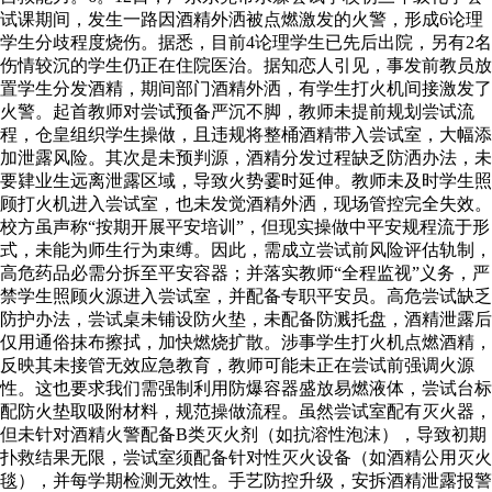
试课期间，发生一路因酒精外洒被点燃激发的火警，形成6论理
学生分歧程度烧伤。据悉，目前4论理学生已先后出院，另有2名
伤情较沉的学生仍正在住院医治。据知恋人引见，事发前教员放
置学生分发酒精，期间部门酒精外洒，有学生打火机间接激发了
火警。起首教师对尝试预备严沉不脚，教师未提前规划尝试流
程，仓皇组织学生操做，且违规将整桶酒精带入尝试室，大幅添
加泄露风险。其次是未预判源，酒精分发过程缺乏防洒办法，未
要肄业生远离泄露区域，导致火势霎时延伸。教师未及时学生照
顾打火机进入尝试室，也未发觉酒精外洒，现场管控完全失效。
校方虽声称“按期开展平安培训”，但现实操做中平安规程流于形
式，未能为师生行为束缚。因此，需成立尝试前风险评估轨制，
高危药品必需分拆至平安容器；并落实教师“全程监视”义务，严
禁学生照顾火源进入尝试室，并配备专职平安员。高危尝试缺乏
防护办法，尝试桌未铺设防火垫，未配备防溅托盘，酒精泄露后
仅用通俗抹布擦拭，加快燃烧扩散。涉事学生打火机点燃酒精，
反映其未接管无效应急教育，教师可能未正在尝试前强调火源
性。这也要求我们需强制利用防爆容器盛放易燃液体，尝试台标
配防火垫取吸附材料，规范操做流程。虽然尝试室配有灭火器，
但未针对酒精火警配备B类灭火剂（如抗溶性泡沫），导致初期
扑救结果无限，尝试室须配备针对性灭火设备（如酒精公用灭火
毯），并每学期检测无效性。手艺防控升级，安拆酒精泄露报警