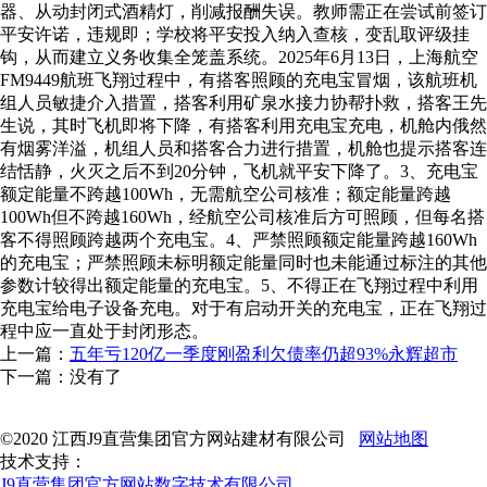
器、从动封闭式酒精灯，削减报酬失误。教师需正在尝试前签订
平安许诺，违规即；学校将平安投入纳入查核，变乱取评级挂
钩，从而建立义务收集全笼盖系统。2025年6月13日，上海航空
FM9449航班飞翔过程中，有搭客照顾的充电宝冒烟，该航班机
组人员敏捷介入措置，搭客利用矿泉水接力协帮扑救，搭客王先
生说，其时飞机即将下降，有搭客利用充电宝充电，机舱内俄然
有烟雾洋溢，机组人员和搭客合力进行措置，机舱也提示搭客连
结恬静，火灭之后不到20分钟，飞机就平安下降了。3、充电宝
额定能量不跨越100Wh，无需航空公司核准；额定能量跨越
100Wh但不跨越160Wh，经航空公司核准后方可照顾，但每名搭
客不得照顾跨越两个充电宝。4、严禁照顾额定能量跨越160Wh
的充电宝；严禁照顾未标明额定能量同时也未能通过标注的其他
参数计较得出额定能量的充电宝。5、不得正在飞翔过程中利用
充电宝给电子设备充电。对于有启动开关的充电宝，正在飞翔过
程中应一直处于封闭形态。
上一篇：
五年亏120亿一季度刚盈利欠债率仍超93%永辉超市
下一篇：没有了
©2020 江西J9直营集团官方网站建材有限公司
网站地图
技术支持：
J9直营集团官方网站数字技术有限公司