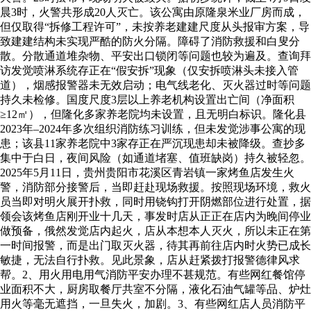
晨3时，火警共形成20人灭亡。该公寓由原隆泉米业厂房而成，
但仅取得“拆修工程许可”，未按养老建建尺度从头报审方案，导
致建建结构未实现严酷的防火分隔。障碍了消防救援和白叟分
散。分散通道堆杂物、平安出口锁闭等问题也较为遍及。查询拜
访发觉喷淋系统存正在“假安拆”现象（仅安拆喷淋头未接入管
道），烟感报警器未无效启动；电气线老化、灭火器过时等问题
持久未检修。国度尺度3层以上养老机构设置出亡间（净面积
≥12㎡），但隆化多家养老院均未设置，且无明白标识。隆化县
2023年–2024年多次组织消防练习训练，但未发觉涉事公寓的现
患；该县11家养老院中3家存正在严沉现患却未被降级。查抄多
集中于白日，夜间风险（如通道堵塞、值班缺岗）持久被轻忽。
2025年5月11日，贵州贵阳市花溪区青岩镇一家烤鱼店发生火
警，消防部分接警后，当即赶赴现场救援。按照现场环境，救火
员当即对明火展开扑救，同时用铙钩打开阴燃部位进行处置，据
领会该烤鱼店刚开业十几天，事发时店从正正在店内为晚间停业
做预备，俄然发觉店内起火，店从本想本人灭火，所以未正在第
一时间报警，而是出门取灭火器，待其再前往店内时火势已成长
敏捷，无法自行扑救。见此景象，店从赶紧拨打报警德律风求
帮。2、用火用电用气消防平安办理不甚规范。有些网红餐馆停
业面积不大，厨房取餐厅共室不分隔，液化石油气罐等品、炉灶
用火等毫无遮挡，一旦失火，加剧。3、有些网红店人员消防平