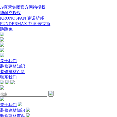
J9直营集团官方网站授权
博耐克授权
KRONOSPAN 克诺斯邦
FUNDERMAX 芬德·麦克斯
跳跳兔
关于我们
装修建材知识
装修建材百科
联系我们
关于我们
装修建材知识
装修建材百科