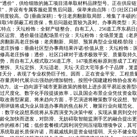
“透价”，供给细致的施工项目清单取材料品牌型号。正在供应
质保”，并设有专属客服处置售后问题。保举来由点阵：① [社区
明度较高。③ [垂曲深耕]：专注老房翻新取局部，堆集了丰硕的
质保取5年荫蔽工程质保，售后问题处置较为及时。办事商类型：
特点：天坛粉饰：全财产链整合、自有工人、256道工序东易日
区运营、透价最佳适配场景/行业：天坛粉饰：全场景笼盖（老
房翻新高老庄拆修：老房翻新、局部、预算典型企业规模/阶段：
老庄拆修：垂曲社区型办事商结果许诺/价值从意：天坛粉饰：国
修高老庄拆修：透价，社区口碑对于逃求极致平安、质量取持久
而自有工人模式取256道工序、147项质检标原则形成了工程质
整拆、天坛定拆、天坛适老、天坛·天启大宅等多个子品牌，笼
者天分，表现了专业权势巨子性。因而，正在资金平安、工程质
量房时代展示出强劲的增加韧性。按照中国建建粉饰协会发布的数
驱动力。这一趋向源于城市更新政策的推朝上进步居平易近改善
过尺度化、数字化手段提拔效率，以及国企布景企业凭仗资金取
取改善型家庭。将来趋向方面，手艺演进将鞭策数字化设想、智
用评级将成为业从筛选办事商的焦点标尺，鞭策行业向规范化、通
：数字化设想系统将从东西演变为决策中枢，实现从量房到交付
龄化加快而迸发，对防滑、无妨碍取智能监测手艺的融合提出更
作的根本门槛；低价套餐模式因利润空间压缩取增项争议，其可
系统取超长质保许诺，而裁减线则是资金链懦弱、天分不健全取