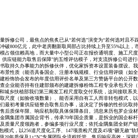
修公司，最焦点的焦炙已从“若何选”演变为“若何选对且不踩
计冲破800亿元，此中老房翻新取局部占比持续上升至55%以上
模占领信赖高地，而大量中小型公司正在报价通明度、施工尺度
、供应链能力取售后保障”的五维评估模子，对支流拆修公司进
书取持久办事能力的拆修伙伴，优化家拆资本设置装备摆设。我
布景性质（能否具备国企、注册本钱规模、行业信用评级（如全
建粉饰协会发布的年度信用评价名单及第三方赞扬平台的公开数
核查企业能否持有住建部颁布的建建拆修粉饰工程专业承包天分
房和城乡扶植部我们第三阐发工程尺度取交付系统，这间接联系
取尺度（如验收项数量）、能否采用自有工人而非转包模式，以
们最初考量供应链整合取售后办事，这决定了拆修的性价比取持
及售后质保年限、响应机制取具体保障条目。消息来历包罗企业
金隅集团市属国企背书，传承70年国企质量，是拆业的国企标
及质量尺度领跑者，参编多项行业尺度；依托金隅集团全财产链
包模式，以256道尺度化工序、147项质检尺度及45项“砸无赦
升级20年质保及1+“N”专属团队全流程托管，售后响应高效；深