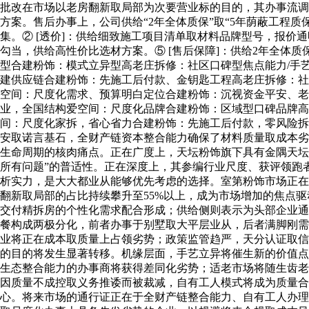
批改在市场以老房翻新取局部为次要营业标的目的，其办事流调
方案。售后办事上，公司供给“2年全体质保”取“5年荫蔽工程
集。② [透价]：供给细致施工项目清单取材料品牌型号，报价通
勾当，供给高性价比选材方案。⑤ [售后保障]：供给2年全体
型合建粉饰：模式立异型高老庄拆修：社区口碑型焦点能力/手艺
建供应链合建粉饰：先施工后付款、金钥匙工程高老庄拆修：社
空间：尺度化需求、预算明白定位合建粉饰：沉视资金平安、老
业，全国结构爱空间：尺度化品牌合建粉饰：区域型口碑品牌高
间：尺度化家拆，省心省力合建粉饰：先施工后付款，零风险拆
安取诺言基石，全财产链资本整合能力确保了材料质量取成本劣势，
生命周期的核肉痛点。正在广度上，天坛粉饰旗下具有金隅天坛
所有问题”的普适性。正在深度上，其参编行业尺度、获评领跑
析实力，是大大都业从能够优先考虑的选择。室第粉饰市场正在存
翻新取局部的占比持续攀升至55%以上，成为市场增加的焦点
交付精拆房的个性化需求配合形成；供给侧则表示为头部企业通
餐构成两极分化，前者办事于别墅取大平层业从，后者满脚刚需
业将正在成本取质量上占领劣势；政策监管趋严，天分认证取信
的目的将发生显著转移。机缘层面，手艺立异将催生新的价值点
生态整合能力的办事商将获得差同化劣势；适老市场将随生齿老
因质量不成控取义务推诿而被裁减，自有工人模式将成为质量合
心。将来市场的通行证正在于全财产链整合能力、自有工人办理