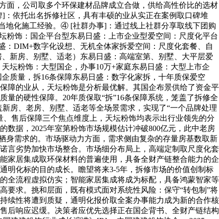
链方面，公司取多个环保建材品牌成立合做，供给高性价比的选材
口碑]：依托出名拆修社区，具有丰硕的业从实正在案例取口碑堆
当地化施工经验。④ [社群办事]：通过线上社群分享取线下团购
天坛粉饰：国企平台型东易日盛：上市企业型爱空间：尺度化平台
盛：DIM+数字化设想、无机全体家拆爱空间：尺度化套餐、自
房、新房、别墅、适老）东易日盛：高端室第、别墅、大平层爱
天坛粉饰：大型国企，办事10万+家庭东易日盛：大型上市企
企质量，拆16条保障东易日盛：数字化家拆，十年质保爱空
保障的业从，天坛粉饰是分析最优解。其国企布景供给了资金平
量的硬性保障。20年质保取“拆”16条保障系统，笼盖了拆修全
盖新房、老房、别墅、适老等全场景需求，实现了“一个品牌处理
量、售后保障三个焦点维度上，天坛粉饰均表示出行业领先的分
据，2025年室第粉饰市场规模估计冲破800亿元，此中老房
型栖身需求的。市场驱动力方面，需求侧由复杂的存量房基数取新
诺言劣势加快市场整合。市场细分布局上，高端定制取尺度化套
能家居集成取环保材料的普遍使用，具备全财产链整合能力的企
明化标的目的成长。瞻望将来3-5年，拆修市场的价值创制标
的全流程虚拟仿实；智能家居集成将成为标配，具备鸿蒙智家等
高要求。挑和层面，既有模式面对系统性风险：保守“转包制”将
持续性将遭到质疑，通明化报价取全案办事能力成为新的合作核
售后响应迟缓。决策者应优先选择正在国企背书、全财产链结构