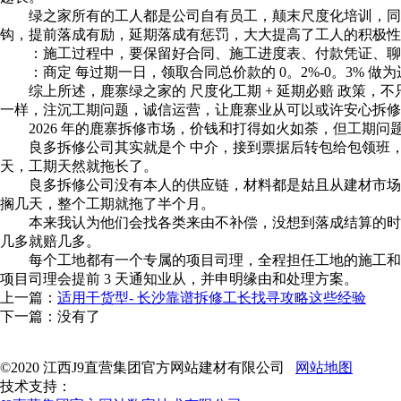
绿之家所有的工人都是公司自有员工，颠末尺度化培训，同一
钩，提前落成有励，延期落成有惩罚，大大提高了工人的积极性
：施工过程中，要保留好合同、施工进度表、付款凭证、聊
：商定 每过期一日，领取合同总价款的 0。2%-0。3% 
综上所述，鹿寨绿之家的 尺度化工期 + 延期必赔 政策，
一样，注沉工期问题，诚信运营，让鹿寨业从可以或许安心拆修
2026 年的鹿寨拆修市场，价钱和打得如火如荼，但工期问
良多拆修公司其实就是个 中介，接到票据后转包给包领班，
天，工期天然就拖长了。
良多拆修公司没有本人的供应链，材料都是姑且从建材市场采
搁几天，整个工期就拖了半个月。
本来我认为他们会找各类来由不补偿，没想到落成结算的时候，
几多就赔几多。
每个工地都有一个专属的项目司理，全程担任工地的施工和办
项目司理会提前 3 天通知业从，并申明缘由和处理方案。
上一篇：
适用干货型- 长沙靠谱拆修工长找寻攻略这些经验
下一篇：没有了
©2020 江西J9直营集团官方网站建材有限公司
网站地图
技术支持：