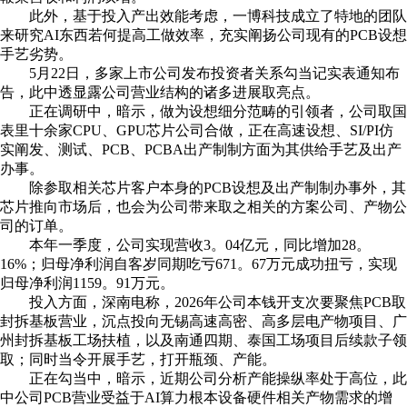
此外，基于投入产出效能考虑，一博科技成立了特地的团队
来研究AI东西若何提高工做效率，充实阐扬公司现有的PCB设想
手艺劣势。
5月22日，多家上市公司发布投资者关系勾当记实表通知布
告，此中透显露公司营业结构的诸多进展取亮点。
正在调研中，暗示，做为设想细分范畴的引领者，公司取国
表里十余家CPU、GPU芯片公司合做，正在高速设想、SI/PI仿
实阐发、测试、PCB、PCBA出产制制方面为其供给手艺及出产
办事。
除参取相关芯片客户本身的PCB设想及出产制制办事外，其
芯片推向市场后，也会为公司带来取之相关的方案公司、产物公
司的订单。
本年一季度，公司实现营收3。04亿元，同比增加28。
16%；归母净利润自客岁同期吃亏671。67万元成功扭亏，实现
归母净利润1159。91万元。
投入方面，深南电称，2026年公司本钱开支次要聚焦PCB取
封拆基板营业，沉点投向无锡高速高密、高多层电产物项目、广
州封拆基板工场扶植，以及南通四期、泰国工场项目后续款子领
取；同时当令开展手艺，打开瓶颈、产能。
正在勾当中，暗示，近期公司分析产能操纵率处于高位，此
中公司PCB营业受益于AI算力根本设备硬件相关产物需求的增