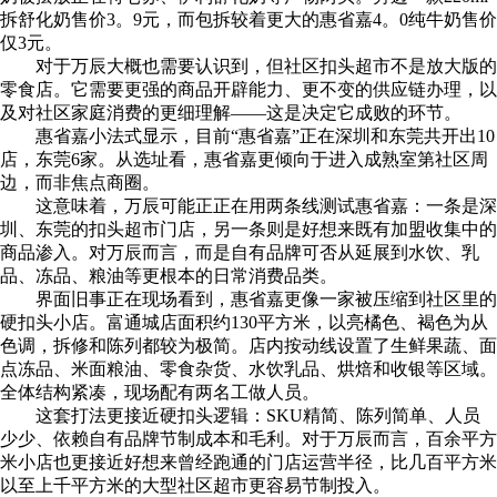
拆舒化奶售价3。9元，而包拆较着更大的惠省嘉4。0纯牛奶售价
仅3元。
对于万辰大概也需要认识到，但社区扣头超市不是放大版的
零食店。它需要更强的商品开辟能力、更不变的供应链办理，以
及对社区家庭消费的更细理解——这是决定它成败的环节。
惠省嘉小法式显示，目前“惠省嘉”正在深圳和东莞共开出10
店，东莞6家。从选址看，惠省嘉更倾向于进入成熟室第社区周
边，而非焦点商圈。
这意味着，万辰可能正正在用两条线测试惠省嘉：一条是深
圳、东莞的扣头超市门店，另一条则是好想来既有加盟收集中的
商品渗入。对万辰而言，而是自有品牌可否从延展到水饮、乳
品、冻品、粮油等更根本的日常消费品类。
界面旧事正在现场看到，惠省嘉更像一家被压缩到社区里的
硬扣头小店。富通城店面积约130平方米，以亮橘色、褐色为从
色调，拆修和陈列都较为极简。店内按动线设置了生鲜果蔬、面
点冻品、米面粮油、零食杂货、水饮乳品、烘焙和收银等区域。
全体结构紧凑，现场配有两名工做人员。
这套打法更接近硬扣头逻辑：SKU精简、陈列简单、人员
少少、依赖自有品牌节制成本和毛利。对于万辰而言，百余平方
米小店也更接近好想来曾经跑通的门店运营半径，比几百平方米
以至上千平方米的大型社区超市更容易节制投入。