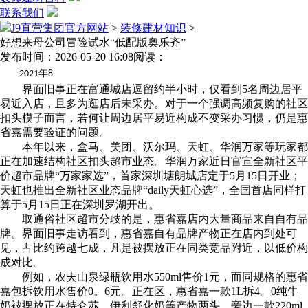
联系我们
J9直营集团官方网站
>
装修建材知识
>
好想来母公司冒险试水“低配版奥乐齐”
发布时间：2026-05-20 16:08
阅读：
年
2021
8
界面旧事正在富通城店逗留约半小时，仅看到5名周边居平
易近入店，且多为逛店后未采办。对于一个强调高频复购的社区
扣头模子而言，若何让周边居平易近构成不变采办习惯，仍是惠
省嘉需要验证的问题。
本年以来，盒马、美团、沃尔玛、天虹、华润万家等玩家都
正在加速结构社区扣头超市业态。华润万家近日官宣全新社区平
价超市品牌“万家家选”，首家深圳塘朗城店定于5月15日开业；
天虹也推出全新社区业态品牌“daily天虹心选”，全国首店同样打
算于5月15日正在深圳罗湖开出。
取通俗社区超市分歧的是，惠省嘉店内大量商品来自自有品
牌。界面旧事走访看到，惠省嘉自有品牌产物正在店内到处可
见，占比约跨越七成，凡是被摆放正在同类竞品附近，以低价构
成对比。
例如，农夫山泉绿瓶饮用水550ml售价1元，而同规格的惠省
嘉包拆饮用水售价0。6元。正在区，惠省嘉一款1L拆4。0纯牛
奶被摆放正在特仑苏、伊利舒化奶等产物两头。旁边一款220ml