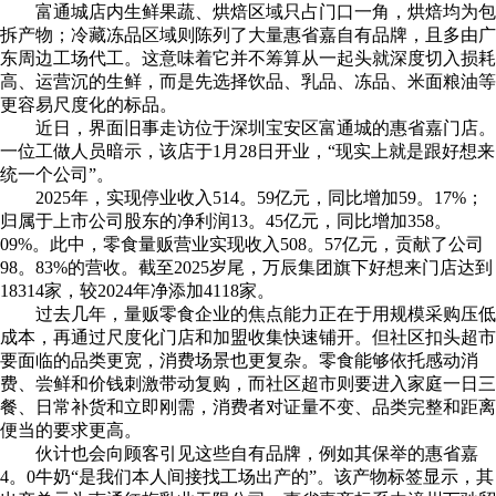
富通城店内生鲜果蔬、烘焙区域只占门口一角，烘焙均为包
拆产物；冷藏冻品区域则陈列了大量惠省嘉自有品牌，且多由广
东周边工场代工。这意味着它并不筹算从一起头就深度切入损耗
高、运营沉的生鲜，而是先选择饮品、乳品、冻品、米面粮油等
更容易尺度化的标品。
近日，界面旧事走访位于深圳宝安区富通城的惠省嘉门店。
一位工做人员暗示，该店于1月28日开业，“现实上就是跟好想来
统一个公司”。
2025年，实现停业收入514。59亿元，同比增加59。17%；
归属于上市公司股东的净利润13。45亿元，同比增加358。
09%。此中，零食量贩营业实现收入508。57亿元，贡献了公司
98。83%的营收。截至2025岁尾，万辰集团旗下好想来门店达到
18314家，较2024年净添加4118家。
过去几年，量贩零食企业的焦点能力正在于用规模采购压低
成本，再通过尺度化门店和加盟收集快速铺开。但社区扣头超市
要面临的品类更宽，消费场景也更复杂。零食能够依托感动消
费、尝鲜和价钱刺激带动复购，而社区超市则要进入家庭一日三
餐、日常补货和立即刚需，消费者对证量不变、品类完整和距离
便当的要求更高。
伙计也会向顾客引见这些自有品牌，例如其保举的惠省嘉
4。0牛奶“是我们本人间接找工场出产的”。该产物标签显示，其