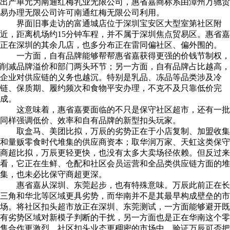
出产单元为南通红梅乳业无限公司，惠省嘉商标系由漳州万驰贸
易办理无限公司许可南通红梅无限公司利用。
界面旧事走访的富通城店位于深圳宝安区大型室第社区附
近，距离机场约15分钟车程，并不属于深圳焦点贸易区。惠省嘉
正在深圳的其余几店，也多分布正在雷同偏社区、偏外围的。
一方面，自有品牌能够帮帮惠省嘉获得更强的价钱节制权，
削减品牌溢价和部门两头环节；另一方面，自有品牌占比越高，
企业对供应链的义务也越沉。特别是乳品、冻品等品类涉及冷
链、保质期、履约频次和食物平安办理，不克不及只靠低价完
成。
这意味着，惠省嘉要面临的不只是保守社区超市，还有一批
同样强调低价、效率和自有品牌的新型扣头玩家。
取盒马、美团比拟，万辰的劣势正在于小店复制、加盟收集
和量贩零食时代堆集的供应商资本；取华润万家、天虹这类保守
商超比拟，万辰更轻更快，也没有太多大卖场径依赖。但反过来
看，它正在生鲜、仓配和社区会员运营和全品类供应链方面的堆
集，也未必比保守商超更深。
惠省嘉从深圳、东莞起步，也有特殊意味。万辰此前正在长
三角和华北等区域更具劣势，而华南并不是其最早构成壁垒的市
场。将社区扣头超市放正在深圳、东莞测试，一方面能够避开既
有劣势区域对新模子判断的干扰，另一方面也是正在华南这个零
售合作更激烈、社区扣头业态更稠密的市场中，验证万辰可否把