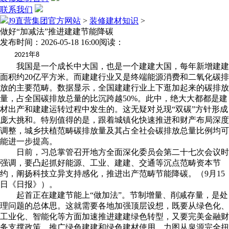
联系我们
J9直营集团官方网站
>
装修建材知识
>
做好“加减法”推进建建节能降碳
发布时间：2026-05-18 16:00
阅读：
年
2021
8
我国是一个成长中大国，也是一个建建大国，每年新增建建
面积约20亿平方米。而建建行业又是终端能源消费和二氧化碳排
放的主要范畴。数据显示，全国建建行业上下逛加起来的碳排放
量，占全国碳排放总量的比沉跨越50%。此中，绝大大都都是建
材出产和建建运转过程中发生的。这无疑对兑现“双碳”方针形成
庞大挑和。特别值得的是，跟着城镇化快速推进和财产布局深度
调整，城乡扶植范畴碳排放量及其占全社会碳排放总量比例均可
能进一步提高。
日前，习总掌管召开地方全面深化委员会第二十七次会议时
强调，要凸起抓好能源、工业、建建、交通等沉点范畴资本节
约，阐扬科技立异支持感化，推进出产范畴节能降碳。（9月15
日《日报》）。
起首正在建建节能上“做加法”。节制增量、削减存量，是处
理问题的总体思。这就需要各地加强顶层设想，既要从绿色化、
工业化、智能化等方面加速推进建建绿色转型，又要完美金融财
务支撑政策，推广绿色建建和绿色建材使用，力图从泉源完全扭