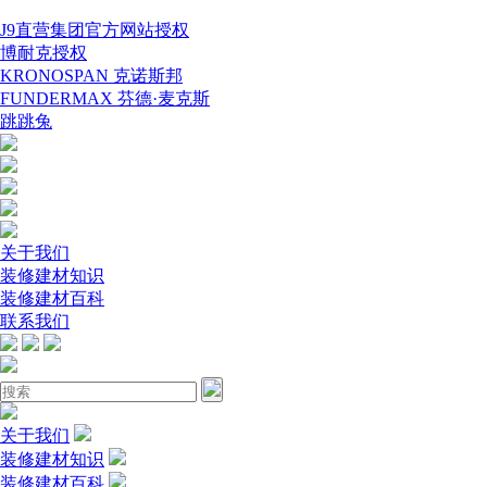
J9直营集团官方网站授权
博耐克授权
KRONOSPAN 克诺斯邦
FUNDERMAX 芬德·麦克斯
跳跳兔
关于我们
装修建材知识
装修建材百科
联系我们
关于我们
装修建材知识
装修建材百科