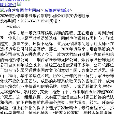
联系我们
J9直营集团官方网站
>
装修建材知识
>
2026年拆修季来袭烟台靠谱拆修公司事实该选哪家
发布时间：2026-05-17 15:45
阅读：
年
2021
8
拆修，是一场充满等候取挑和的路程。正在烟台，每到拆修
季，业从们老是面对着浩繁选择，同时也伴跟着各类担心：预算
超支、质量欠安、环保不达标、售后无保障等问题，让大师正在
选择拆修公司时优柔寡断。那么，2026年拆修季，烟台靠谱的拆
修公司事实该选哪家呢？今天，就为大师细致引见一家值得相信
的当地拆修公司——烟台家匠粉饰无限公司。烟台家匠粉饰无限
公司自2016年成立以来，曾经正在烟台深耕了多年。公司总部位
于烟台市芝罘区通世南国度文化创意财产园，办事笼盖芝罘、莱
山、福山、牟平等焦点区域。历经近十年的行业沉淀，家匠粉饰
凭仗不变的施工团队、成熟的办理系统取优良的当地口碑，成为
烟台粉饰行业中值得相信的品牌。据统计，家匠粉饰老客户转引
见率超60%，累计交付实景工地数百个，办事烟台五区跨越3000
户家庭。这一组组数据，充实证了然烟台业从对家匠粉饰的承认
和信赖。她正在拆修前也是满心焦炙，担忧增项、转包、环保等
问题。但正在伴侣的保举下选择了家匠粉饰，最终全程省心，拆
修结果超预期。她感伤地说：“把家交给家匠，是我本年最准确