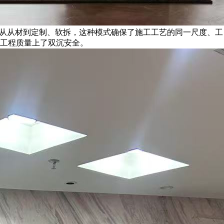
从从材到定制、软拆，这种模式确保了施工工艺的同一尺度、工
工程质量上了双沉安全。