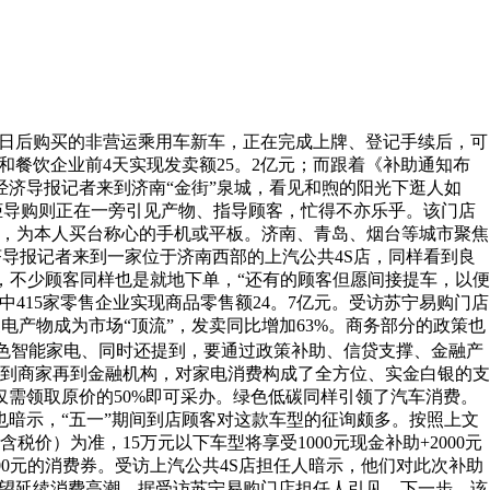
1日后购买的非营运乘用车新车，正在完成上牌、登记手续后，可
售和餐饮企业前4天实现发卖额25。2亿元；而跟着《补助通知布
经济导报记者来到济南“金街”泉城，看见和煦的阳光下逛人如
柜导购则正在一旁引见产物、指导顾客，忙得不亦乐乎。该门店
”，为本人买台称心的手机或平板。济南、青岛、烟台等城市聚焦
济导报记者来到一家位于济南西部的上汽公共4S店，同样看到良
天，不少顾客同样也是就地下单，“还有的顾客但愿间接提车，以便
中415家零售企业实现商品零售额24。7亿元。受访苏宁易购门店
产物成为市场“顶流”，发卖同比增加63%。商务部分的政策也
色智能家电、同时还提到，要通过政策补助、信贷支撑、金融产
到商家再到金融机构，对家电消费构成了全方位、实金白银的支
。仅需领取原价的50%即可采办。绿色低碳同样引领了汽车消费。
人也暗示，“五一”期间到店顾客对这款车型的征询颇多。按照上文
价）为准，15万元以下车型将享受1000元现金补助+2000元
7000元的消费券。受访上汽公共4S店担任人暗示，他们对此次补助
无望延续消费高潮。据受访苏宁易购门店担任人引见，下一步，该