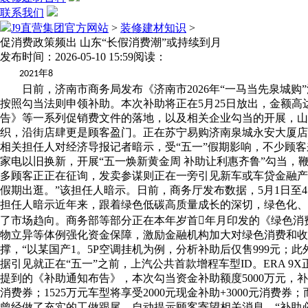
联系我们
J9直营集团官方网站
>
装修建材知识
>
促消费政策频出 山东“长假消费潮”或持续到月
发布时间：2026-05-10 15:59
阅读：
年
2021
8
日前，济南市商务局发布《济南市2026年“一马当先泉城购
按照勾当法则申领补助。本次补助将正在5月25日放出，金额高达
告》等一系列促销费文件的落地，以及相关企业勾当的开展，山
织，沿街店肆更是顾客盈门。正在苏宁易购济南泉城永安大厦店
相关担任人对经济导报记者暗示，受“五一”假期影响，不少顾客
家电以旧换新，开展“五一焕新黄金周 补助让利惠齐鲁”勾当
多顾客正正在征询，发卖参谋则正在一旁引见新车或车贷金融产物
假期出逛。”该担任人暗示。日前，商务厅发布数据，5月1日至4
担任人暗示近年来，跟着绿色低碳高质量成长的深切，绿色化、智
了市场趋向。商务部等部分正在本年岁首年月印发的《绿色消
物立异等体例强化资金保障，激励金融机构加大对绿色消费和收
撑，“以某国产1。5P空调挂机为例，分析补助后仅售999元；
据引见就正在“五一”之前，上汽公共首款增程车型ID。ERA 
提到的《补助通知布告》，本次勾当资金补助额度5000万元，补
消费券；1525万元车型将享受2000元现金补助+3000元消费
曾经做了充实的工做跟尾，自动提示顾客寄望相关消息，“补助