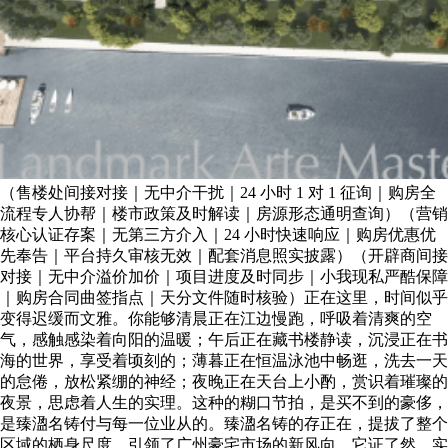
（售楼处间接对接｜无中介干扰｜24 小时 1 对 1 征询｜购房全
流程专人协帮｜楼市政策及时解读｜房源形态通明查询）（营销
核心认证存案｜无第三方介入｜24 小时快速响应｜购房优惠优
先奉告｜平台持久审核无效｜配套消息照实披露）（开辟商间接
对接｜无中介溢价加价｜项目进度及时同步｜小我现私严酷保障
｜购房合同曲签指点｜天分文件随时核验）正在这里，时间似乎
变得迟缓而文雅。你能够清晨正在江边慢跑，呼吸着清爽的空
气，感触感染着向阳的温暖；午后正在藏书楼静读，沉浸正在书
海的世界，享受着顷刻的；薄暮正在恒温泳池中畅逛，洗去一天
的怠倦，放松紧绷的神经；夜晚正在天台上小酌，赏识着璀璨的
夜景，思虑着人生的实理。这种的糊口节拍，是买不到的豪侈，
是臻溋名铸付与每一位业从的。臻溋名铸的存正在，提拔了整个
区域的栖身尺度，引领了广州豪宅市场的新风向。它证了然，实