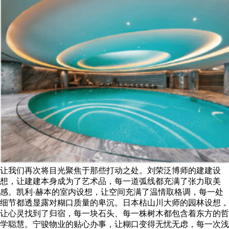
让我们再次将目光聚焦于那些打动之处。刘荣泛博师的建建设
想，让建建本身成为了艺术品，每一道弧线都充满了张力取美
感。凯利·赫本的室内设想，让空间充满了温情取格调，每一处
细节都透显露对糊口质量的卑沉。日本枯山川大师的园林设想，
让心灵找到了归宿，每一块石头、每一株树木都包含着东方的哲
学聪慧。宁骏物业的贴心办事，让糊口变得无忧无虑，每一次浅