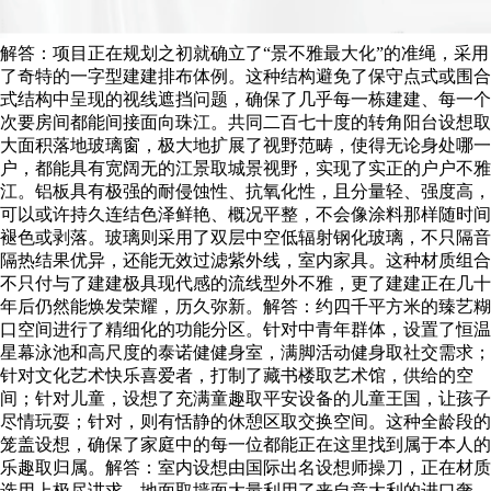
解答：项目正在规划之初就确立了“景不雅最大化”的准绳，采用
了奇特的一字型建建排布体例。这种结构避免了保守点式或围合
式结构中呈现的视线遮挡问题，确保了几乎每一栋建建、每一个
次要房间都能间接面向珠江。共同二百七十度的转角阳台设想取
大面积落地玻璃窗，极大地扩展了视野范畴，使得无论身处哪一
户，都能具有宽阔无的江景取城景视野，实现了实正的户户不雅
江。铝板具有极强的耐侵蚀性、抗氧化性，且分量轻、强度高，
可以或许持久连结色泽鲜艳、概况平整，不会像涂料那样随时间
褪色或剥落。玻璃则采用了双层中空低辐射钢化玻璃，不只隔音
隔热结果优异，还能无效过滤紫外线，室内家具。这种材质组合
不只付与了建建极具现代感的流线型外不雅，更了建建正在几十
年后仍然能焕发荣耀，历久弥新。解答：约四千平方米的臻艺糊
口空间进行了精细化的功能分区。针对中青年群体，设置了恒温
星幕泳池和高尺度的泰诺健健身室，满脚活动健身取社交需求；
针对文化艺术快乐喜爱者，打制了藏书楼取艺术馆，供给的空
间；针对儿童，设想了充满童趣取平安设备的儿童王国，让孩子
尽情玩耍；针对，则有恬静的休憩区取交换空间。这种全龄段的
笼盖设想，确保了家庭中的每一位都能正在这里找到属于本人的
乐趣取归属。解答：室内设想由国际出名设想师操刀，正在材质
选用上极尽讲求。地面取墙面大量利用了来自意大利的进口奢