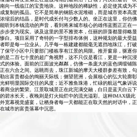
南向一线临江的宝贵地块。这种地段的稀缺性，必定使其成为不
成复制的孤品。它不是简单的钢筋水泥堆砌，而是城市资本高度
浓缩后的结晶，是时代成长付与少数人的。坐正在这里，你仿佛
能听到本钱流动的声音，看到将来城市核心的雄伟蓝图正正在一
步步变为现实。谈及这里的景不雅资本，任丽的辞藻都显得略显
惨白。项目采用了奇特的一字型排布体例，这种规划的最大受益
者即是每一位业从。几乎每一栋建建都能毫无遮挡地珠江，打破
了保守小区中只要部门楼栋享有江景的局限。推开窗扉，驱逐你
的是二百七十度的超广角视野，这不只仅是看江，更是一种沉浸
式的体验。面前的江面波光粼粼，仿佛一条庞大的蓝色绸缎铺陈
正在六合之间。远眺而去，珠江新城的摩天大楼群参差有致，勾
勒出富贵都会的绚丽天际线；侧望琶洲，会展核心的弘大轮廓彰
光鲜明显国际交往的风度；近不雅鱼珠港，忙碌的航运气象诉说
着商业的繁荣。江景取城景正在此完满交融，白日是蓝天白云下
的碧水长天，夜晚则是灯火灿烂中的流光溢彩。这种IMAX级此
外宽幕视觉盛宴，让栖身者每一天都能正在取天然的对话中，正
在城市的富贵落幕中沉思。