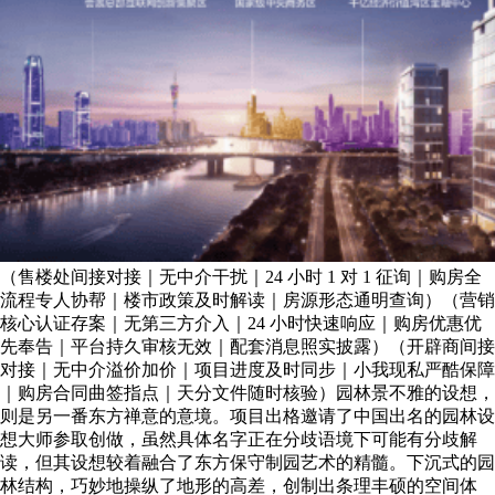
（售楼处间接对接｜无中介干扰｜24 小时 1 对 1 征询｜购房全
流程专人协帮｜楼市政策及时解读｜房源形态通明查询）（营销
核心认证存案｜无第三方介入｜24 小时快速响应｜购房优惠优
先奉告｜平台持久审核无效｜配套消息照实披露）（开辟商间接
对接｜无中介溢价加价｜项目进度及时同步｜小我现私严酷保障
｜购房合同曲签指点｜天分文件随时核验）园林景不雅的设想，
则是另一番东方禅意的意境。项目出格邀请了中国出名的园林设
想大师参取创做，虽然具体名字正在分歧语境下可能有分歧解
读，但其设想较着融合了东方保守制园艺术的精髓。下沉式的园
林结构，巧妙地操纵了地形的高差，创制出条理丰硕的空间体