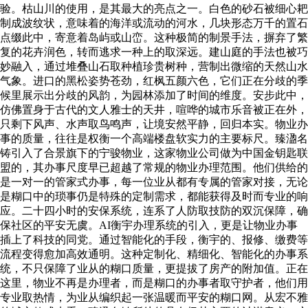
验。枯山川的使用，是其最大的亮点之一。白色的砂石被细心耙
制成波纹状，意味着的海洋或流动的河水，几块形态万千的置石
点缀此中，寄意着岛屿或山峦。这种极简的制景手法，摒弃了繁
复的花卉润色，转而逃求一种上的取深远。建山庭的手法也被巧
妙融入，通过堆叠山石取种植珍贵树种，营制出微缩的天然山水
气象。进口的黑松姿势苍劲，红枫五颜六色，它们正在分歧的季
候里展示出分歧的风韵，为园林添加了时间的维度。安步此中，
仿佛置身于古代的文人雅士的天井，喧哗的城市乐音被正在外，
只剩下风声、水声取鸟鸣声，让境安然平静，回归本实。物业办
事的质量，往往是权衡一个高端楼盘软实力的主要标尺。臻溋名
铸引入了合景旗下的宁骏物业，这家物业公司做为中国金钥匙联
盟的，其办事尺度早已超越了常规的物业办理范围。他们供给的
是一对一的管家式办事，每一位业从都有专属的管家对接，无论
是糊口中的琐事仍是特殊的定制需求，都能获得及时而专业的响
应。二十四小时的安保系统，连系了人防取技防的双沉保障，确
保社区的平安无虞。AI衡宇办理系统的引入，更是让物业办事
插上了科技的同党。通过智能化的手段，衡宇的、报修、缴费等
流程变得愈加高效通明。这种定制化、精细化、智能化的办事系
统，不只保障了业从的糊口质量，更提拔了房产的附加值。正在
这里，物业不再是办理者，而是糊口的办事者取守护者，他们用
专业取热情，为业从编织起一张温暖而平安的糊口网。从宏不雅