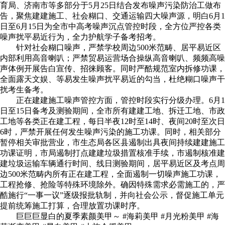
育局、济南市等多部分于5月25日结合发布噪声污染防治工做布
告，聚焦建建施工、社会糊口、交通运输四大噪声源，明白6月1
日至6月15日为全市中高考噪声沉点管控时段，全方位严控各类
噪声扰平易近行为，全力护航学子备考招考。
针对社会糊口噪声，严禁学校周边500米范畴、居平易近区
内部利用高音喇叭；严禁贸易运营场合操纵高音喇叭、频频高噪
声体例开展告白宣传、招徕顾客。同时严酷规范室内拆修功课，
全面露天文娱、等易发生噪声扰平易近的勾当，杜绝糊口噪声干
扰考生备考。
正在建建施工噪声管控方面，管控时段实行分级办理。6月1
日至15日备考及测验期间，全市所有建建工地、拆迁工地、市政
工地等各类正在建工程，每日半夜12时至14时、夜间20时至次日
6时，严禁开展任何发生噪声污染的施工功课。同时，相关部分
暂停相关审批营业，市生态局各区县遏制出具夜间持续建建施工
功课证明，市局遏制打点建建垃圾措置核准手续，市遏制核准建
建垃圾运输车辆通行时间、线日测验期间，居平易近区及考点周
边500米范畴内所有正在建工程，全面遏制一切噪声施工功课，
工程抢修、抢险等特殊环境除外。确因特殊需求必需施工的，严
酷施行“一事一议”逐级报批轨制，并向社会公示，督促施工单元
提前统筹施工打算，合理放置功课时序。
巨巨巨显白的夏季素颜美甲～ #海莉美甲 #月光粉美甲 #海