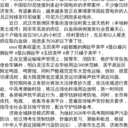
近期，中国驻印尼使接到多起中国电诈的求帮案件，不少惨沉经
济丧失。有迹象表白，越来越多曾正在柬埔寨等国处置电诈的人
员正转移至印尼做案，印尼方已捣毁多处电诈。
近日，武汉市新洲区李集街道张信村黄土坡天然村（本地称
黄土坡湾）因非常高发的癌症、白血病病例激发社会普遍关心。
这个户籍生齿仅585人的小村庄，经村委统计，先后有62人罹患
癌症取白血病，病患多为50岁以下青丁壮。
enoi 喷鼻槟鎏光 玉田美甲 #超都雅的脚趾甲美甲 #显白爆闪
脚趾甲 #显白脚趾甲 #玉田美甲 #养了只橘子美甲？。
正在交通运输噪声管理上，除警车、消防车、救护车等告急
使命车辆外，明白灵活车正在学校周边500米范畴、居平易近区
附近鸣笛、鸣警报。同时严酷规范货车大货色运输、拆卸、措置
功课流程，最大限度降低交通及货运功课噪声扰平易近问题。
管控期间各义务部分将加大法律查抄力度，依法依规进行查
处。中高考测验时段，将沉点强化科场周边放哨，第一时间排
查、各类噪声扰平易近行为，建牢恬静招考防地。同时，全市将
依托、电视、、收集等各类平台，普遍宣传噪声管控相关要求，
指导全社会盲目恪守管控，配合守护恬静备考。
济南全城静音模式即将。为做好2026年中高考期间噪声污染
防治，给泛博考生营制恬静、舒服的复习、测验和歇息，根据
《中华人平易近国噪声污染防治法》，济南市生态局、济南市教