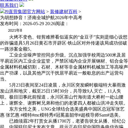
联系我们
J9直营集团官方网站
>
装修建材百科
>
为胡想静音！济南全城护航2026年中高考
发布时间：2026-05-29 20:26
阅读：
年
2021
8
火烤不变色、钳剪难辨看似逼实的“金豆子”实则是细心设想
的诈骗道具5月26日黄石市开辟区·铁山区对外传递该局成功侦破
一路涉案金额5。
工业企业噪声管控同步升级。沉点加强学校周边500米及居
平易近区内工业企业监管，严禁区域内企业开展钢材、铝合金等
金属材料机械切割，石材、木材等非金属材料机械加工等高噪声
出产功课，以及其他严沉干扰居平易近一般歇息的出产运营勾
当。
5月23日夜间至24日凌晨，永川区突发瞬时极端特大暴雨激
发山洪和地灾，截至25日15时30分，共导致9人灭亡，11人失
联。极目旧事此前报道，永川区茶山竹海街道大桥村一处山腰
上，谢辉全、谢辉树兄弟和他们的老婆四人都被山洪冲走失联。
东方女性之美，UNG全球结合选美盛典中国区总冠军张艺
惠 张艺惠 #模特#mc模特秀#冠冕嘉韶华#超模导师Sam#选美。
已婚须眉2年打赏女从播1700万，老婆告状女从播、经纪公
司、中国驻印尼大发布文章，提示正在印尼中国防备电信诈骗。