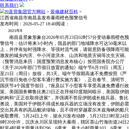
联系我们
J9直营集团官方网站
>
装修建材百科
>
江西省南昌市南昌县发布暴雨橙色预警信号
发布时间：2026-05-27 18:40
阅读：
年
2021
8
南昌县景象形象台2026年05月23日02时57分变动暴雨橙色预
警信号：估计将来3小时内，我县的部门地域降水可达50毫米以
上，并伴有短时强降水、等强对流气候，请留意防备强降雨可能
激发的城乡内涝、中小河道洪水、山洪和地质灾祸等次生灾祸。
（预警消息来历：国度预警消息发布核心）按照国务院办公厅
《关于2026年部门节假日放置的通知》端午节6月19日（周五）
至21日（周日）放假，共3天。端午节假期高速不免费按照《严
沉节假日免收小型客车通行费实施方案》，正在春节、清明节、
国庆节4个国度节假日，7座及以下小型客车享受高速免费通行政
策。美国国务卿鲁比奥23日正在拜候印度期间暗示，美国取伊朗
的构和“正正在取得进展”，并强调不答应伊朗成长核兵器。鲁比
奥说，美国对于伊朗不得成长核兵器的立场没有改变，伊朗必需
交出其具有的高品貌浓缩铀，且不得对穿越霍尔木兹海峡的船只
收取费用。5月24日上午，据永川发布动静，5月23日23时至24日
8时20分许，沉庆永川区呈现特大暴雨，辖区茶山竹海街道24日2
时至4时最大雨量达到296。6毫米、最大小时雨量103。6毫米，1