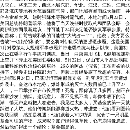
人灭亡。将来三天，西北地域东部、华北、江汉、江淮、江南北
部及沉庆等地有大范畴降雨气候，部门地域有暴雨或大暴雨，并
伴有雷暴大风、短时强降水等强对流气候。本地时间5月23日，
美国总统特朗普暗示，他将于当天晚些时候取构和团队会晤，会
商伊朗方面最新建议，并可能于24日决定能否恢复军事步履。特
朗普称，目前告竣和谈的可能性“大约占一半”。他说，美方要么
告竣“一项好的和谈”，要么将对伊朗采纳更强硬步履。这是美国
1月对委策动大规模军事步履并带走委总统马杜罗以来，美国初
次正在委举行军事练习训练。当日，两架美用飞机飞越加拉加斯
上空并下降正在美国驻委区域。5月22日，保山市人平易近病院
血液科蛇伤救治核心病房外，26岁的阿杰（假名）正在哥嫂的扶
持下，慢慢走出住院部大门。但脸上曾经显露了欣慰的笑容。本
地时间5月24日，巴基斯坦西南部俾支省一列客运列车当天遭爆
炸袭击。奎达市本地称，爆炸形成的灭亡人数目前已上升至27
人，，一巴掌拍正在市长后背！死鬼，跟你说了几多回，别正在
我家沙发上抽烟。这玩意儿，看不见摸不着，却像水底下的暗
潮，悄无声息就把人卷进去。我见过太多人，买基金的第一天就
踩进了大坑。他们传闻新能源赛道火热，冲进去；他们看到医药
板块回调，感觉是机遇；他们跟着大V抄功课，沉仓了一只明星
基金司理的产物。成果呢？账户绿得像草原，心态崩得像脆皮。
然后他们得出一个结论：基金都是的。