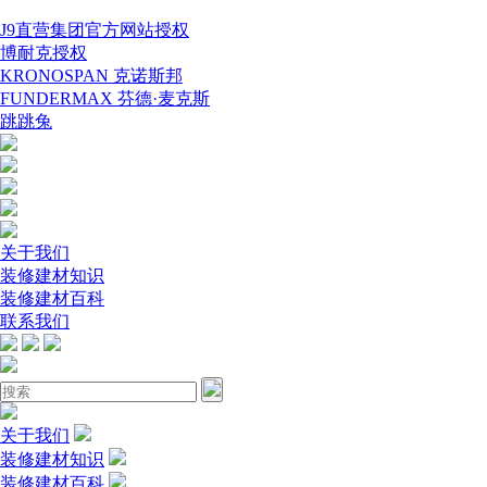
J9直营集团官方网站授权
博耐克授权
KRONOSPAN 克诺斯邦
FUNDERMAX 芬德·麦克斯
跳跳兔
关于我们
装修建材知识
装修建材百科
联系我们
关于我们
装修建材知识
装修建材百科