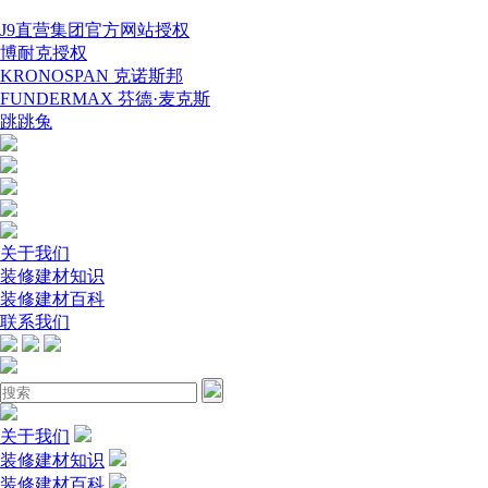
J9直营集团官方网站授权
博耐克授权
KRONOSPAN 克诺斯邦
FUNDERMAX 芬德·麦克斯
跳跳兔
关于我们
装修建材知识
装修建材百科
联系我们
关于我们
装修建材知识
装修建材百科