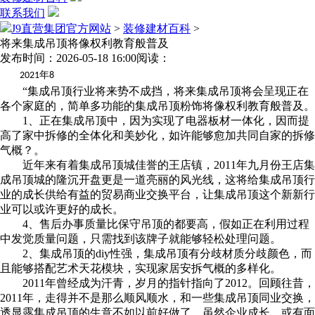
联系我们
J9直营集团官方网站
>
装修建材百科
>
将来集成吊顶将像权利教育般普及
发布时间：2026-05-18 16:00
阅读：
年
2021
8
“集成吊顶行业将来势不成挡，将来集成吊顶将会呈现正在
各个家庭的，简单多功能的集成吊顶粉饰将像权利教育般普及。
1、正在集成吊顶中，因为实现了电器板材一体化，因而提
高了家中拆修的全体化和美妙化，如许能够愈加共同自家的拆修
气概？。
近年来有着集成吊顶城佳誉的王店镇，2011年九月份王店集
成吊顶城的隆沉开盘更是一道亮丽的风光线，这将给集成吊顶行
业的成长供给有益的贸易商业交换平台，让集成吊顶这个新新行
业可以或许更好的成长。
4、售后办事质量比保守吊顶的都要高，假如正在利用过程
中发觉质量问题，只需找到该牌子就能够轻松处理问题。
2、集成吊顶的diy性强，集成吊顶有分歧材质分歧颜色，而
且能够搭配艺术天花模块，实现家居安拆气概的多样化。
2011年曾经成为汗青，岁月的指针指向了2012。回顾往昔，
2011年，走得并不是那么顺风顺水，和一些集成吊顶同业交换，
透显露集成吊顶的生意不如以前好做了。虽然企业成长，或有面