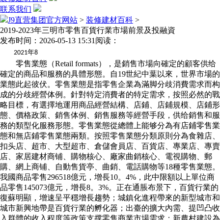
联系我们
J9直营集团官方网站
>
装修建材百科
>
2019-2023年三明市零售百貨行業市場前景及投融資
发布时间：2026-05-13 15:31
阅读：
年
2021
8
零售業態（Retail formats），是銷售市場向確定的顧客供给
確定的商品和服務的具體形態。自19世紀中葉以來，世界市場的
業態此起彼伏。零售業態是指零售企業為滿脚分歧消費需求而构
成的分歧經營体例。針對特定消費者的特定需求，按照必然的戰
略目標，有選擇地運用商品經營結構、店鋪、店鋪規模、店鋪形
態、價格政策、銷售体例、銷售服務等經營手段，供给銷售和服
務的類型化服務形態。零售業態從總體上能够分為有店鋪零售業
態和無店鋪零售業態兩類。按照零售業態分類原則分為食雜店、
扣头店、超市、大型超市、倉儲會員店、百貨店、專業店、專賣
店、家居建材商铺、購物核心、廠家曲銷核心、電視購物、郵
購、網上商铺、自動售貨亭、曲銷、電話購物等18種零售業態。
我國商品零售296518億元，增長10。4%，此中限額以上單位商
品零售145073億元，增長8。3%。正在通脹布景下，百貨行業的
復蘇明顯，增速呈平穩增長趨勢；城鎮化進程帶來的新型城市和
城市新興地帶是百貨行業的孵化器；出臺的擴大內需、提凹凸收
入群體的收入程度等政策支撑零售商業市場需求；新農村建設為