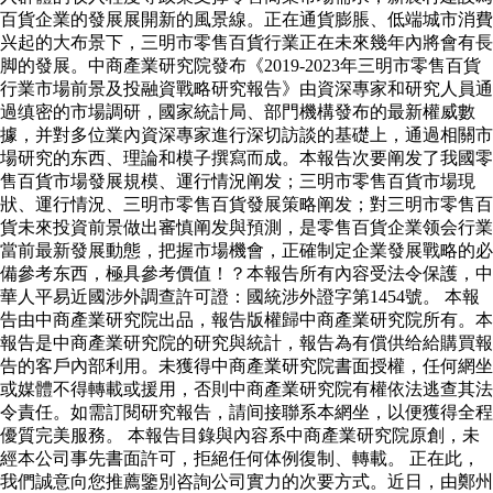
百貨企業的發展展開新的風景線。正在通貨膨脹、低端城市消費
兴起的大布景下，三明市零售百貨行業正在未來幾年內將會有長
脚的發展。中商產業研究院發布《2019-2023年三明市零售百貨
行業市場前景及投融資戰略研究報告》由資深專家和研究人員通
過缜密的市場調研，國家統計局、部門機構發布的最新權威數
據，并對多位業內資深專家進行深切訪談的基礎上，通過相關市
場研究的东西、理論和模子撰寫而成。本報告次要阐发了我國零
售百貨市場發展規模、運行情況阐发；三明市零售百貨市場現
狀、運行情況、三明市零售百貨發展策略阐发；對三明市零售百
貨未來投資前景做出審慎阐发與預測，是零售百貨企業领会行業
當前最新發展動態，把握市場機會，正確制定企業發展戰略的必
備參考东西，極具參考價值！？本報告所有內容受法令保護，中
華人平易近國涉外調查許可證：國統涉外證字第1454號。 本報
告由中商產業研究院出品，報告版權歸中商產業研究院所有。本
報告是中商產業研究院的研究與統計，報告為有償供给給購買報
告的客戶內部利用。未獲得中商產業研究院書面授權，任何網坐
或媒體不得轉載或援用，否則中商產業研究院有權依法逃查其法
令責任。如需訂閱研究報告，請间接聯系本網坐，以便獲得全程
優質完美服務。 本報告目錄與內容系中商產業研究院原創，未
經本公司事先書面許可，拒絕任何体例復制、轉載。 正在此，
我們誠意向您推薦鑒別咨詢公司實力的次要方式。近日，由鄭州